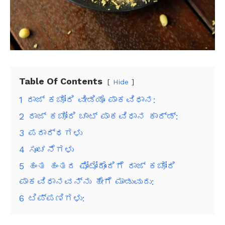
Table Of Contents
Hide
1
ರಾಜ್ ಕಚೋರಿ ವೀಡಿಯೊ ಪಾಕವಿಧಾನ:
2
ರಾಜ್ ಕಚೋರಿ ಚಾಟ್ ಪಾಕವಿಧಾನ ಕಾರ್ಡ್:
3
ಪದಾರ್ಥಗಳು
4
ಸೂಚನೆಗಳು
5
ಹಂತ ಹಂತದ ಫೋಟೋದೊಂದಿಗೆ ರಾಜ್ ಕಚೋರಿ
ಪಾಕವಿಧಾನವನ್ನು ಹೇಗೆ ಮಾಡುವುದು:
6
ಟಿಪ್ಪಣಿಗಳು: