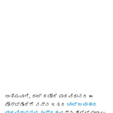
ಅಂತಿಮವಾಗಿ, ರಾಜ್ ಕಚೋರಿ ಪಾಕವಿಧಾನದ ಈ
ಪೋಸ್ಟ್ನೊಂದಿಗೆ ನನ್ನ ಇತರ
ಚಾಟ್ ಉಪಾಹಾರ
ಪಾಕವಿಧಾನಗಳ ಸಂಗ್ರಹ
ವನ್ನು ಹೈಲೈಟ್ ಮಾಡಲು