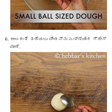
ಅಂಟದಂತೆ ತಡೆಯಲು ಚೆಂಡನ್ನು ಎಣ್ಣೆಯಿಂದ ಗ್ರೀಸ್
ಮಾಡಿ.