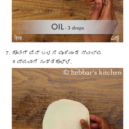
ರೋಲಿಂಗ್ ಪಿನ್ ಬಳಸಿ ಪೂರಿಯಂತೆ ಸ್ವಲ್ಪ
ದಪ್ಪವಾಗಿ ಸುತ್ತಿಕೊಳ್ಳಿ.