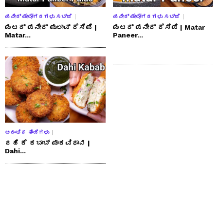
ಪನೀರ್ ಮೇಲೋಗರಗಳು ಸಬ್ಜಿ
ಪನೀರ್ ಮೇಲೋಗರಗಳು ಸಬ್ಜಿ
ಮಟರ್ ಪನೀರ್ ಪುಲಾವ್ ರೆಸಿಪಿ |
ಮಟರ್ ಪನೀರ್ ರೆಸಿಪಿ | Matar
Matar...
Paneer...
ಆರಂಭಿಕ ತಿಂಡಿಗಳು
ದಹಿ ಕೆ ಕಬಾಬ್ ಪಾಕವಿಧಾನ |
Dahi...