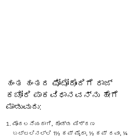
ಹಂತ ಹಂತದ ಫೋಟೋದೊಂದಿಗೆ ರಾಜ್
ಕಚೋರಿ ಪಾಕವಿಧಾನವನ್ನು ಹೇಗೆ
ಮಾಡುವುದು:
ಮೊದಲನೆಯದಾಗಿ, ದೊಡ್ಡ ಮಿಶ್ರಣ
ಬಟ್ಟಲಿನಲ್ಲಿ 1½ ಕಪ್ ಮೈದಾ, ½ ಕಪ್ ರವಾ, ¼