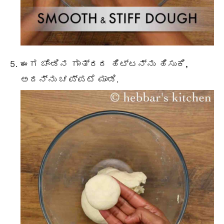
ಈಗ ಚೆಂಡಿನ ಗಾತ್ರದ ಹಿಟ್ಟನ್ನು ಹಿಸುಕಿ,
ಅದನ್ನು ಚಪ್ಪಟೆ ಮಾಡಿ.