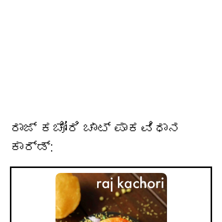
ರಾಜ್ ಕಚೋರಿ ಚಾಟ್ ಪಾಕವಿಧಾನ
ಕಾರ್ಡ್: