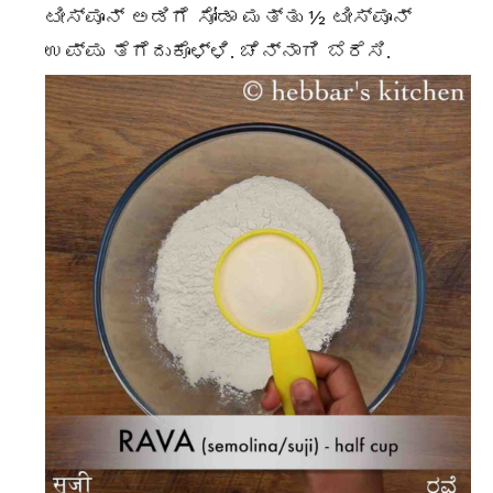
ಟೀಸ್ಪೂನ್ ಅಡಿಗೆ ಸೋಡಾ ಮತ್ತು ½ ಟೀಸ್ಪೂನ್
ಉಪ್ಪು ತೆಗೆದುಕೊಳ್ಳಿ. ಚೆನ್ನಾಗಿ ಬೆರೆಸಿ.