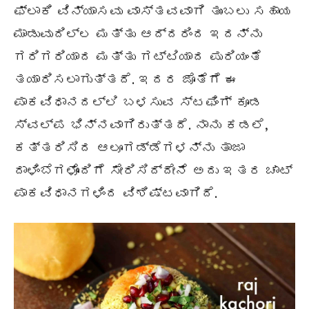
ಫ್ಲಾಕಿ ವಿನ್ಯಾಸವು ವಾಸ್ತವವಾಗಿ ತುಂಬಲು ಸಹಾಯ
ಮಾಡುವುದಿಲ್ಲ ಮತ್ತು ಆದ್ದರಿಂದ ಇದನ್ನು
ಗರಿಗರಿಯಾದ ಮತ್ತು ಗಟ್ಟಿಯಾದ ಪುರಿಯಂತೆ
ತಯಾರಿಸಲಾಗುತ್ತದೆ. ಇದರ ಜೊತೆಗೆ ಈ
ಪಾಕವಿಧಾನದಲ್ಲಿ ಬಳಸುವ ಸ್ಟಫಿಂಗ್ ಕೂಡ
ಸ್ವಲ್ಪ ಭಿನ್ನವಾಗಿರುತ್ತದೆ. ನಾನು ಕಡಲೆ,
ಕತ್ತರಿಸಿದ ಆಲೂಗಡ್ಡೆಗಳನ್ನು ತಾಜಾ
ದಾಳಿಂಬೆಗಳೊಂದಿಗೆ ಸೇರಿಸಿದ್ದೇನೆ ಅದು ಇತರ ಚಾಟ್
ಪಾಕವಿಧಾನಗಳಿಂದ ವಿಶಿಷ್ಟವಾಗಿದೆ.