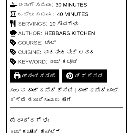
MINUTES
ಅಡುಗೆ ಸಮಯ:
30
MINUTES
MINUTES
ಒಟ್ಟು ಸಮಯ :
40
MINUTES
SERVINGS:
10
ಸೇವೆಗಳು
AUTHOR:
HEBBARS KITCHEN
COURSE:
ಚಾಟ್
CUISINE:
ಭಾರತೀಯ ಬೀದಿ ಆಹಾರ
KEYWORD:
ರಾಜ್ ಕಚೋರಿ
ಪ್ರಿಂಟ್ ರೆಸಿಪಿ
ಪಿನ್ ರೆಸಿಪಿ
ಸುಲಭ ರಾಜ್ ಕಚೋರಿ ರೆಸಿಪಿ | ರಾಜ್ ಕಚೋರಿ ಚಾಟ್
ರೆಸಿಪಿ ತಯಾರಿಸುವುದು ಹೇಗೆ
ಪದಾರ್ಥಗಳು
ರಾಜ್ ಕಚೋರಿ ಹಿಟ್ಟಿಗೆ: