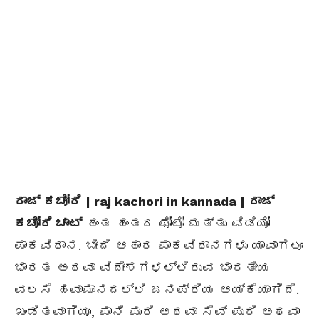
ರಾಜ್ ಕಚೋರಿ | raj kachori in kannada | ರಾಜ್
ಕಚೋರಿ ಚಾಟ್
ಹಂತ ಹಂತದ ಫೋಟೋ ಮತ್ತು ವಿಡಿಯೋ
ಪಾಕವಿಧಾನ. ಬೀದಿ ಆಹಾರ ಪಾಕವಿಧಾನಗಳು ಯಾವಾಗಲೂ
ಭಾರತ ಅಥವಾ ವಿದೇಶಗಳಲ್ಲಿರುವ ಭಾರತೀಯ
ವಲಸೆ ಹವಾಮಾನದಲ್ಲಿ ಜನಪ್ರಿಯ ಆಯ್ಕೆಯಾಗಿದೆ.
ಖಂಡಿತವಾಗಿಯೂ, ಪಾನಿ ಪುರಿ ಅಥವಾ ಸೆವ್ ಪುರಿ ಅಥವಾ