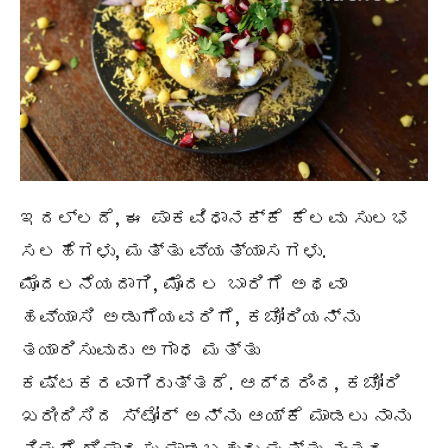
ಇದಲ್ಲದೆ, ಈ ಪಾಕವಿಧಾನಕ್ಕೆ ಕೆಲವು ಸುಲಭ
ಸಲಹೆಗಳು, ಮತ್ತು ವ್ಯತ್ಯಾಸಗಳು.
ಮೊದಲನೆಯದಾಗಿ, ಮೊದಲ ಬಾರಿಗೆ ಅಥವಾ
ಹವ್ಯಾಸಿ ಅಡುಗೆಯವರಿಗೆ, ಕಚೋರಿಯನ್ನು
ತಯಾರಿಸುವುದು ಅಗಾಧ ಮತ್ತು
ಕಷ್ಟಕರವಾಗಿರುತ್ತದೆ. ಆದ್ದರಿಂದ, ಕಚೋರಿ
ಖರೀದಿಸಿದ ಸ್ಟೋರ್ ಅನ್ನು ಆಯ್ಕೆ ಮಾಡಲು ನಾನು