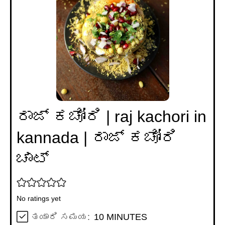
ರಾಜ್ ಕಚೋರಿ | raj kachori in
kannada | ರಾಜ್ ಕಚೋರಿ
ಚಾಟ್
No ratings yet
MINUTES
ತಯಾರಿ ಸಮಯ:
10
MINUTES