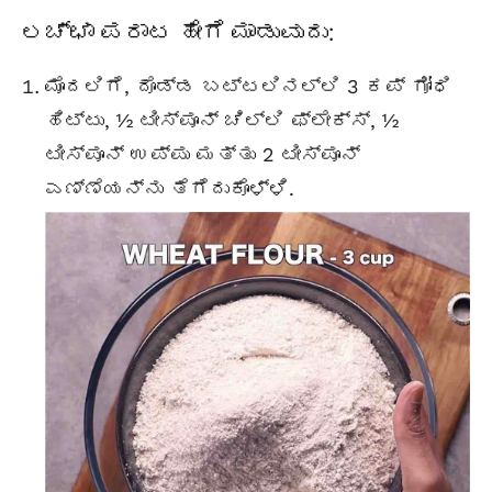
ಲಚ್ಛಾ ಪರಾಟ ಹೇಗೆ ಮಾಡುವುದು:
ಮೊದಲಿಗೆ, ದೊಡ್ಡ ಬಟ್ಟಲಿನಲ್ಲಿ 3 ಕಪ್ ಗೋಧಿ
ಹಿಟ್ಟು, ½ ಟೀಸ್ಪೂನ್
ಚಿಲ್ಲಿ
ಫ್ಲೇಕ್ಸ್, ½
ಟೀಸ್ಪೂನ್ ಉಪ್ಪು ಮತ್ತು 2 ಟೀಸ್ಪೂನ್
ಎಣ್ಣೆಯನ್ನು ತೆಗೆದುಕೊಳ್ಳಿ.