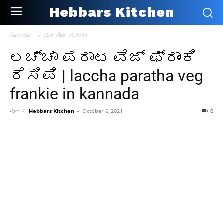
Hebbars Kitchen
ಮುಖಪುಟ
ಭಾರತೀಯ ಪರಾಥಾ
ಲಚ್ಚಾ ಪರಾಟ ವೆಜ್ ಫ್ರಾಂಕಿ
ರೆಸಿಪಿ | laccha paratha veg
frankie in kannada
ಮೂಲಕ
Hebbars Kitchen
-
October 6, 2021
0