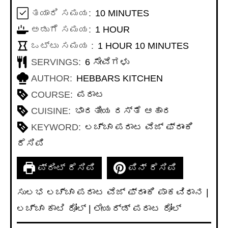
MINUTES
ತಯಾರಿ ಸಮಯ:
10
MINUTES
HOUR
ಅಡುಗೆ ಸಮಯ:
1
HOUR
HOUR
MINUTES
ಒಟ್ಟು ಸಮಯ :
1
HOUR
10
MINUTES
SERVINGS:
6
ಸೇವೆಗಳು
AUTHOR:
HEBBARS KITCHEN
COURSE:
ಪರಾಟ
CUISINE:
ಭಾರತೀಯ ರಸ್ತೆ ಆಹಾರ
KEYWORD:
ಲಚ್ಚಾ ಪರಾಟ ವೆಜ್ ಫ್ರಾಂಕಿ
ರೆಸಿಪಿ
ಪ್ರಿಂಟ್ ರೆಸಿಪಿ
ಪಿನ್ ರೆಸಿಪಿ
ಸುಲಭ ಲಚ್ಚಾ ಪರಾಟ ವೆಜ್ ಫ್ರಾಂಕಿ ಪಾಕವಿಧಾನ |
ಲಚ್ಚಾ ಕಾಟಿ ರೋಲ್ | ಲೇಯರ್ಡ್ ಪರಾಟ ರೋಲ್