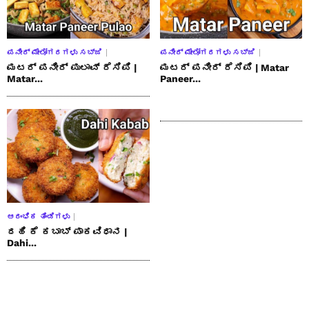
ಪನೀರ್ ಮೇಲೋಗರಗಳು ಸಬ್ಜಿ
ಪನೀರ್ ಮೇಲೋಗರಗಳು ಸಬ್ಜಿ
ಮಟರ್ ಪನೀರ್ ಪುಲಾವ್ ರೆಸಿಪಿ |
ಮಟರ್ ಪನೀರ್ ರೆಸಿಪಿ | Matar
Matar...
Paneer...
ಆರಂಭಿಕ ತಿಂಡಿಗಳು
ದಹಿ ಕೆ ಕಬಾಬ್ ಪಾಕವಿಧಾನ |
Dahi...