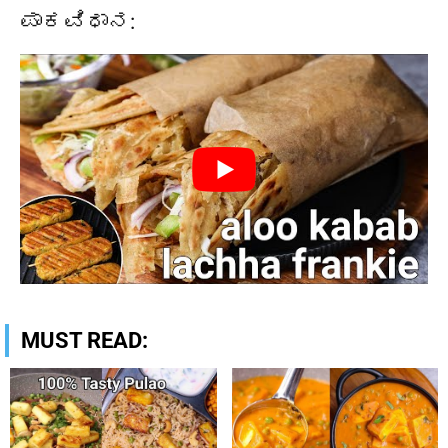
ಪಾಕವಿಧಾನ:
MUST READ: