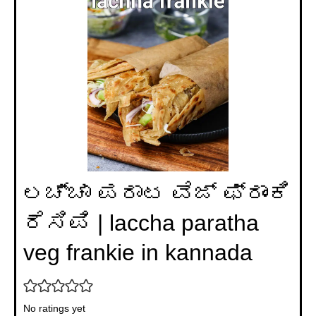
ಲಚ್ಚಾ ಪರಾಟ ವೆಜ್ ಫ್ರಾಂಕಿ
ರೆಸಿಪಿ | laccha paratha
veg frankie in kannada
No ratings yet