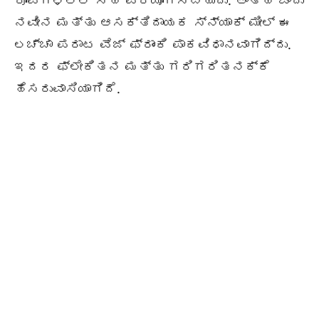
ರೂಪಗಳಲ್ಲಿ ಸಹ ಪ್ರಯೋಗಿಸಬಹುದು. ಅಂತಹ ಒಂದು
ನವೀನ ಮತ್ತು ಆಸಕ್ತಿದಾಯಕ ಸ್ನ್ಯಾಕ್ ಮೀಲ್ ಈ
ಲಚ್ಚಾ ಪರಾಟ ವೆಜ್ ಫ್ರಾಂಕಿ ಪಾಕವಿಧಾನವಾಗಿದ್ದು.
ಇದರ ಫ್ಲೇಕಿತನ ಮತ್ತು ಗರಿಗರಿತನಕ್ಕೆ
ಹೆಸರುವಾಸಿಯಾಗಿದೆ.