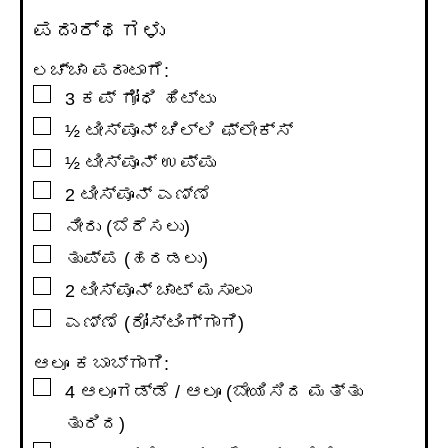
ಪದಾರ್ಥಗಳು
ಲಚ್ಚಾ ಪರಾಟಾಗೆ:
▢
3
ಕಪ್
ಗೋಧಿ ಹಿಟ್ಟು
▢
½
ಟೀಸ್ಪೂನ್
ಚಿಲ್ಲಿ ಫ್ಲೇಕ್ಸ್
▢
½
ಟೀಸ್ಪೂನ್
ಉಪ್ಪು
▢
2
ಟೀಸ್ಪೂನ್
ಎಣ್ಣೆ
▢
ನೀರು (ಬೆರೆಸಲು)
▢
ತುಪ್ಪ (ಹರಡಲು)
▢
2
ಟೀಸ್ಪೂನ್
ಚಾಟ್ ಮಸಾಲಾ
▢
ಎಣ್ಣೆ (ರೋಸ್ಟಿಂಗ್ಗಾಗಿ)
ಆಲೂ ಕಬಾಬ್ಗಾಗಿ:
▢
4
ಆಲೂಗಡ್ಡೆ / ಆಲೂ (ಬೇಯಿಸಿದ ಮತ್ತು
ತುರಿದ)