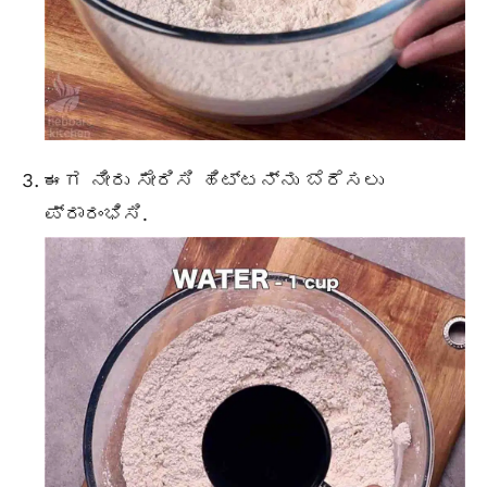
ಈಗ ನೀರು ಸೇರಿಸಿ ಹಿಟ್ಟನ್ನು ಬೆರೆಸಲು
ಪ್ರಾರಂಭಿಸಿ.