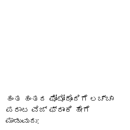
ಹಂತ ಹಂತದ ಫೋಟೋದೊಂದಿಗೆ ಲಚ್ಚಾ
ಪರಾಟ ವೆಜ್ ಫ್ರಾಂಕಿ ಹೇಗೆ
ಮಾಡುವುದು: