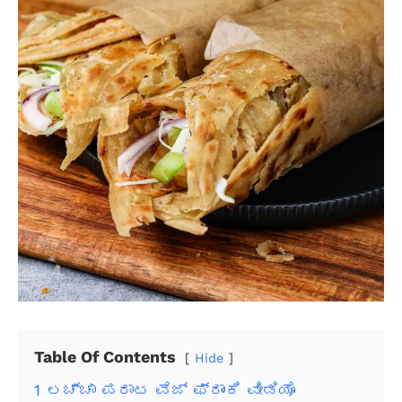
Table Of Contents
Hide
1
ಲಚ್ಚಾ ಪರಾಟ ವೆಜ್ ಫ್ರಾಂಕಿ ವೀಡಿಯೊ