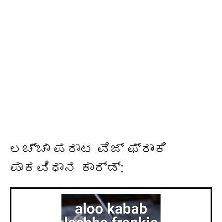
ಲಚ್ಚಾ ಪರಾಟ ವೆಜ್ ಫ್ರಾಂಕಿ
ಪಾಕವಿಧಾನ ಕಾರ್ಡ್: