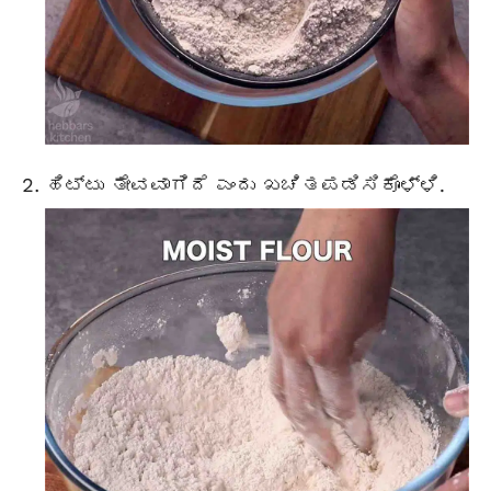
ಹಿಟ್ಟು ತೇವವಾಗಿದೆ ಎಂದು ಖಚಿತಪಡಿಸಿಕೊಳ್ಳಿ.