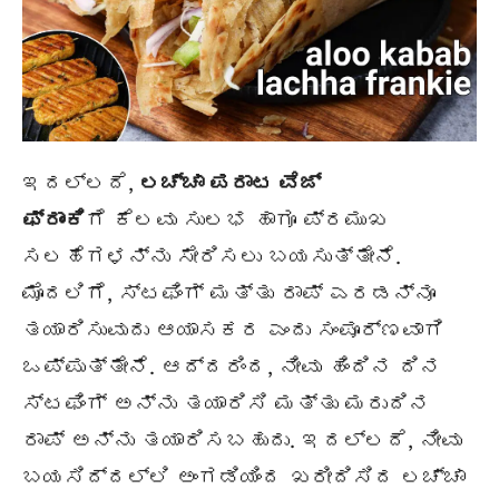
ಇದಲ್ಲದೆ,
ಲಚ್ಚಾ ಪರಾಟ ವೆಜ್
ಫ್ರಾಂಕಿ
ಗೆ ಕೆಲವು ಸುಲಭ ಹಾಗೂ ಪ್ರಮುಖ
ಸಲಹೆಗಳನ್ನು ಸೇರಿಸಲು ಬಯಸುತ್ತೇನೆ.
ಮೊದಲಿಗೆ, ಸ್ಟಫಿಂಗ್ ಮತ್ತು ರಾಪ್ ಎರಡನ್ನೂ
ತಯಾರಿಸುವುದು ಆಯಾಸಕರ ಎಂದು ಸಂಪೂರ್ಣವಾಗಿ
ಒಪ್ಪುತ್ತೇನೆ. ಆದ್ದರಿಂದ, ನೀವು ಹಿಂದಿನ ದಿನ
ಸ್ಟಫಿಂಗ್ ಅನ್ನು ತಯಾರಿಸಿ ಮತ್ತು ಮರುದಿನ
ರಾಪ್ ಅನ್ನು ತಯಾರಿಸಬಹುದು. ಇದಲ್ಲದೆ, ನೀವು
ಬಯಸಿದ್ದಲ್ಲಿ ಅಂಗಡಿಯಿಂದ ಖರೀದಿಸಿದ ಲಚ್ಚಾ