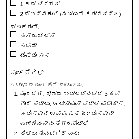
▢
1
ಕಪ್
ವಿನೆಗರ್
▢
2
ಮೆಣಸಿನಕಾಯಿ (ಸಣ್ಣಗೆ ಕತ್ತರಿಸಿದ)
ಫ್ರಾಂಕಿಗಾಗಿ:
▢
ಹಸಿರು ಚಟ್ನಿ
▢
ಸಲಾಡ್
▢
ಟೊಮೆಟೊ ಸಾಸ್
ಸೂಚನೆಗಳು
ಲಚ್ಛಾ ಪರಾಟ ಹೇಗೆ ಮಾಡುವುದು:
ಮೊದಲಿಗೆ, ದೊಡ್ಡ ಬಟ್ಟಲಿನಲ್ಲಿ 3 ಕಪ್
ಗೋಧಿ ಹಿಟ್ಟು, ½ ಟೀಸ್ಪೂನ್ ಚಿಲ್ಲಿ ಫ್ಲೇಕ್ಸ್,
½ ಟೀಸ್ಪೂನ್ ಉಪ್ಪು ಮತ್ತು 2 ಟೀಸ್ಪೂನ್
ಎಣ್ಣೆಯನ್ನು ತೆಗೆದುಕೊಳ್ಳಿ.
ಹಿಟ್ಟು ತೇವವಾಗಿದೆ ಎಂದು