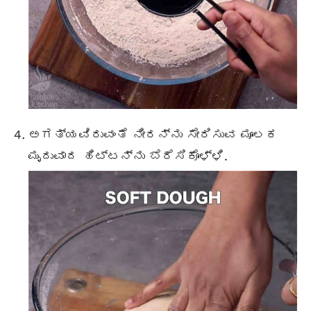
ಅಗತ್ಯವಿರುವಂತೆ ನೀರನ್ನು ಸೇರಿಸುವ ಮೂಲಕ
ಮೃದುವಾದ ಹಿಟ್ಟನ್ನು ಬೆರೆಸಿಕೊಳ್ಳಿ.